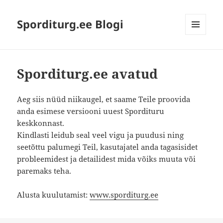
Sporditurg.ee Blogi
MENU
AND
WIDGETS
Sporditurg.ee avatud
Aeg siis nüüd niikaugel, et saame Teile proovida
anda esimese versiooni uuest Spordituru
keskkonnast.
Kindlasti leidub seal veel vigu ja puudusi ning
seetõttu palumegi Teil, kasutajatel anda tagasisidet
probleemidest ja detailidest mida võiks muuta või
paremaks teha.
Alusta kuulutamist:
www.sporditurg.ee