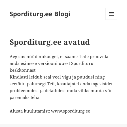
Sporditurg.ee Blogi
MENU
AND
WIDGETS
Sporditurg.ee avatud
Aeg siis nüüd niikaugel, et saame Teile proovida
anda esimese versiooni uuest Spordituru
keskkonnast.
Kindlasti leidub seal veel vigu ja puudusi ning
seetõttu palumegi Teil, kasutajatel anda tagasisidet
probleemidest ja detailidest mida võiks muuta või
paremaks teha.
Alusta kuulutamist:
www.sporditurg.ee